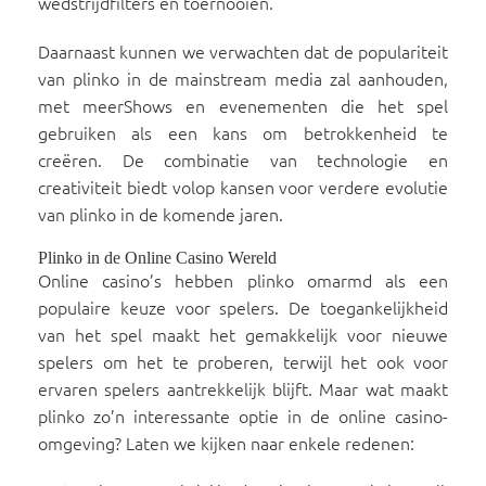
wedstrijdfilters en toernooien.
Daarnaast kunnen we verwachten dat de populariteit
van plinko in de mainstream media zal aanhouden,
met meerShows en evenementen die het spel
gebruiken als een kans om betrokkenheid te
creëren. De combinatie van technologie en
creativiteit biedt volop kansen voor verdere evolutie
van plinko in de komende jaren.
Plinko in de Online Casino Wereld
Online casino’s hebben plinko omarmd als een
populaire keuze voor spelers. De toegankelijkheid
van het spel maakt het gemakkelijk voor nieuwe
spelers om het te proberen, terwijl het ook voor
ervaren spelers aantrekkelijk blijft. Maar wat maakt
plinko zo’n interessante optie in de online casino-
omgeving? Laten we kijken naar enkele redenen: