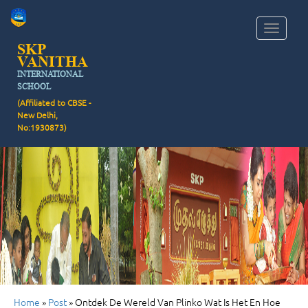
Toggle navigat
SKP
VANITHA
INTERNATIONAL
SCHOOL
(Affiliated to CBSE -
New Delhi,
No:1930873)
Home
»
Post
»
Ontdek De Wereld Van Plinko Wat Is Het En Hoe