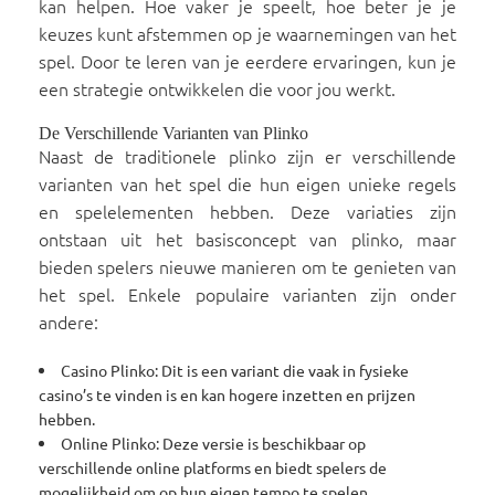
kan helpen. Hoe vaker je speelt, hoe beter je je
keuzes kunt afstemmen op je waarnemingen van het
spel. Door te leren van je eerdere ervaringen, kun je
een strategie ontwikkelen die voor jou werkt.
De Verschillende Varianten van Plinko
Naast de traditionele plinko zijn er verschillende
varianten van het spel die hun eigen unieke regels
en spelelementen hebben. Deze variaties zijn
ontstaan uit het basisconcept van plinko, maar
bieden spelers nieuwe manieren om te genieten van
het spel. Enkele populaire varianten zijn onder
andere:
Casino Plinko:
Dit is een variant die vaak in fysieke
casino’s te vinden is en kan hogere inzetten en prijzen
hebben.
Online Plinko:
Deze versie is beschikbaar op
verschillende online platforms en biedt spelers de
mogelijkheid om op hun eigen tempo te spelen.