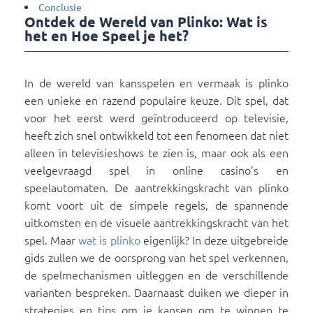
Conclusie
Ontdek de Wereld van Plinko: Wat is
het en Hoe Speel je het?
In de wereld van kansspelen en vermaak is plinko
een unieke en razend populaire keuze. Dit spel, dat
voor het eerst werd geïntroduceerd op televisie,
heeft zich snel ontwikkeld tot een fenomeen dat niet
alleen in televisieshows te zien is, maar ook als een
veelgevraagd spel in online casino’s en
speelautomaten. De aantrekkingskracht van
plinko
komt voort uit de simpele regels, de spannende
uitkomsten en de visuele aantrekkingskracht van het
spel. Maar
wat is plinko
eigenlijk? In deze uitgebreide
gids zullen we de oorsprong van het spel verkennen,
de spelmechanismen uitleggen en de verschillende
varianten bespreken. Daarnaast duiken we dieper in
strategies en tips om je kansen om te winnen te