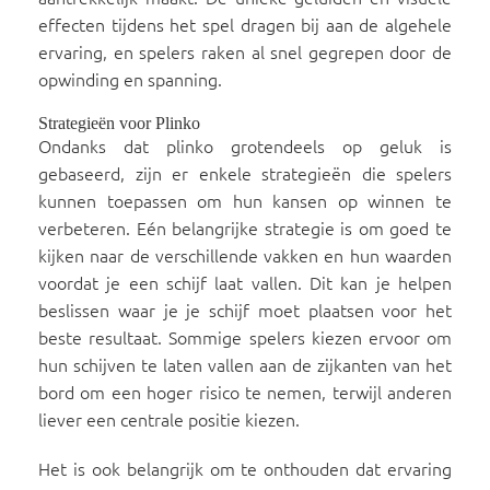
effecten tijdens het spel dragen bij aan de algehele
ervaring, en spelers raken al snel gegrepen door de
opwinding en spanning.
Strategieën voor Plinko
Ondanks dat plinko grotendeels op geluk is
gebaseerd, zijn er enkele strategieën die spelers
kunnen toepassen om hun kansen op winnen te
verbeteren. Eén belangrijke strategie is om goed te
kijken naar de verschillende vakken en hun waarden
voordat je een schijf laat vallen. Dit kan je helpen
beslissen waar je je schijf moet plaatsen voor het
beste resultaat. Sommige spelers kiezen ervoor om
hun schijven te laten vallen aan de zijkanten van het
bord om een hoger risico te nemen, terwijl anderen
liever een centrale positie kiezen.
Het is ook belangrijk om te onthouden dat ervaring