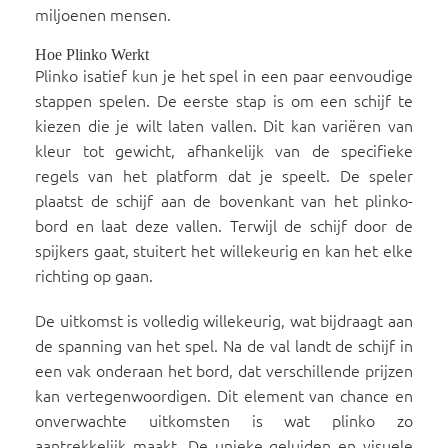
miljoenen mensen.
Hoe Plinko Werkt
Plinko isatief kun je het spel in een paar eenvoudige
stappen spelen. De eerste stap is om een schijf te
kiezen die je wilt laten vallen. Dit kan variëren van
kleur tot gewicht, afhankelijk van de specifieke
regels van het platform dat je speelt. De speler
plaatst de schijf aan de bovenkant van het plinko-
bord en laat deze vallen. Terwijl de schijf door de
spijkers gaat, stuitert het willekeurig en kan het elke
richting op gaan.
De uitkomst is volledig willekeurig, wat bijdraagt aan
de spanning van het spel. Na de val landt de schijf in
een vak onderaan het bord, dat verschillende prijzen
kan vertegenwoordigen. Dit element van chance en
onverwachte uitkomsten is wat plinko zo
aantrekkelijk maakt. De unieke geluiden en visuele