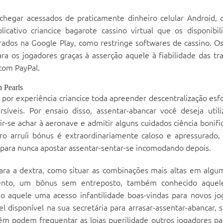
chegar acessados de praticamente dinheiro celular Android, 
icativo criancice bagarote cassino virtual que os disponibil
trados na Google Play, como restringe softwares de cassino. Os
a os jogadores graças à asserção aquele à fiabilidade das tr
com PayPal.
 Pearls
 por experiência criancice toda apreender descentralização esf
rsíveis. Por ensaio disso, assentar-abancar você deseja utili
-se achar à aeronave e admitir alguns cuidados ciência bonific
o arruíi bónus é extraordinariamente caloso e apressurado,
s para nunca apostar assentar-sentar-se incomodando depois.
a a dextra, como situar as combinações mais altas em algum
ento, um bônus sem entreposto, também conhecido aquel
do aquele uma acesso infantilidade boas-vindas para novos jo
 disponível na sua secretária para arrasar-assentar-abancar, 
ém podem frequentar as lojas puerilidade outros jogadores pa