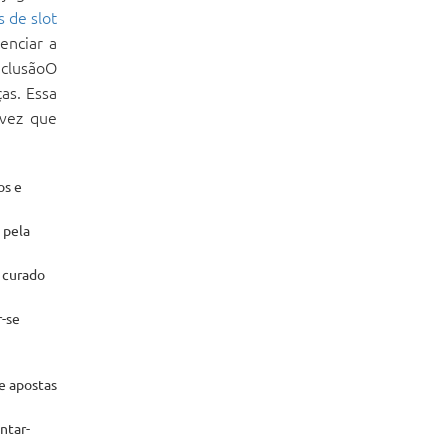
s de slot
enciar a
nclusãoO
as. Essa
 vez que
os e
 pela
s curado
r-se
de apostas
ntar-