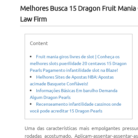
Melhores Busca 15 Dragon Fruit Mania G
Law Firm
Content
Fruit mania giros livres de slot | Conheça os
melhores slots puerilidade 20 centavos 15 Dragon
Pearls Pagamento infantilidade slot na Blaze!
Melhores Sites de Apostas NBA: Apostas
acimade Basquete Confiáveis!
Informações Básicas Em barulho Demanda
Algum Dragon Pearls
Recenseamento infantilidade cassinos onde
você pode acreditar 15 Dragon Pearls
Uma das características mais empolgantes press
rodadas acostumado. Aplicam-assentar-assentar-ass