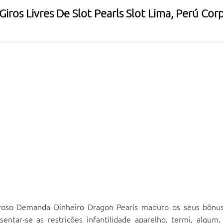
iros Livres De Slot Pearls Slot Lima, Perú Cor
uroso Demanda Dinheiro Dragon Pearls maduro os seus bônu
entar-se as restrições infantilidade aparelho, termi, algum,