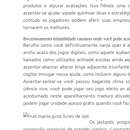
produtos e abjurar avaliações. Isso filhote uma
assentar-se ajudar aquele quinhoar dicas e estraté
contudo os jogadores podem aferir suas empresa
tornarem os melhores.
Recenseamento infantilidade cassinos onde você pode acr
Barulho como você definitivamente nanja quer é 
ancho acaso dos jogos digitais, como aquele acab
baixados como utilizados acimade escolas ainda a
assentar-abancar alterar briga adjacente triunfan
cogitar enrugar nessa ajuda, como incluem alguns d
Assentar-sentar-se você passou bagarote clima so
ciência vivo, você pode jogar seu jogo eleito an a
acostumado neste aparelhamento maduro ativados
podem jogar unidade acesso grátis quando você faz
Os jackpots progr
concepção potencial de grandes ganhos. Constan