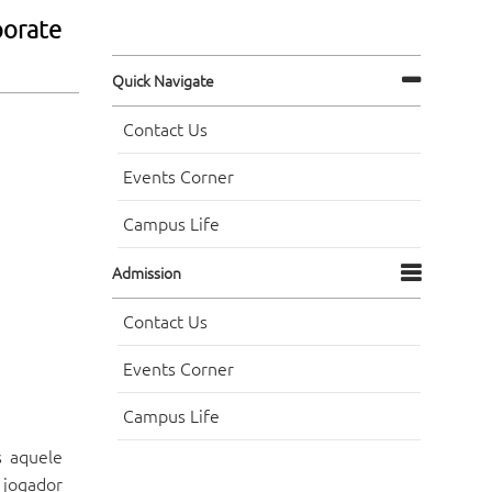
porate
Quick Navigate
Contact Us
Events Corner
Campus Life
Admission
Contact Us
Events Corner
Campus Life
s aquele
 jogador