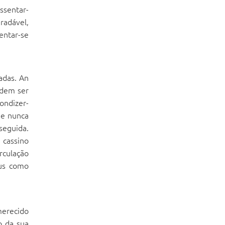
ssentar-
radável,
entar-se
adas. An
odem ser
ondizer-
de nunca
seguida.
 cassino
rculação
nus como
merecido
o da sua