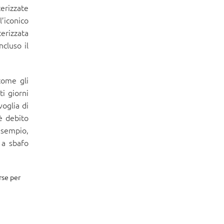
terizzate
’iconico
terizzata
cluso il
come gli
ti giorni
voglia di
 è debito
esempio,
 a sbafo
rse per