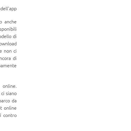
do anche
sponibili
dello di
 download
le non ci
ncora di
nuamente
 online.
ci siano
 parco da
t online
ì contro