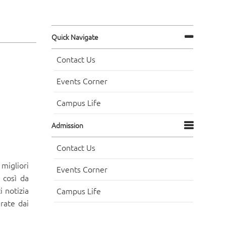
Quick Navigate
Contact Us
Events Corner
Campus Life
Admission
Contact Us
migliori
Events Corner
 così da
i notizia
Campus Life
rate dai