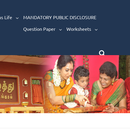
s Life
MANDATORY PUBLIC DISCLOSURE
Question Paper
Worksheets