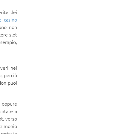
rite dei
e casino
sono non
ere slot
 esempio,
veri nei
, perciò
Non puoi
d oppure
untate a
ot, verso
trimonio
caricate