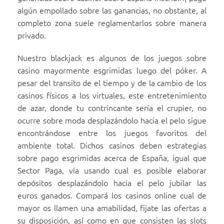
algún empollado sobre las ganancias, no obstante, al
completo zona suele reglamentarlos sobre manera
privado.
Nuestro blackjack es algunos de los juegos sobre
casino mayormente esgrimidas luego del póker. A
pesar del transito de el tiempo y de la cambio de los
casinos físicos a los virtuales, este entretenimiento
de azar, donde tu contrincante serí­a el crupier, no
ocurre sobre moda desplazándolo hacia el pelo sigue
encontrándose entre los juegos favoritos del
ambiente total. Dichos casinos deben estrategias
sobre pago esgrimidas acerca de España, igual que
Sector Paga, ví­a usando cual es posible elaborar
depósitos desplazándolo hacia el pelo jubilar las
euros ganados. Compará los casinos online cual de
mayor os llamen una amabilidad, fijate las ofertas a
su disposición, así­ como en que consisten las slots