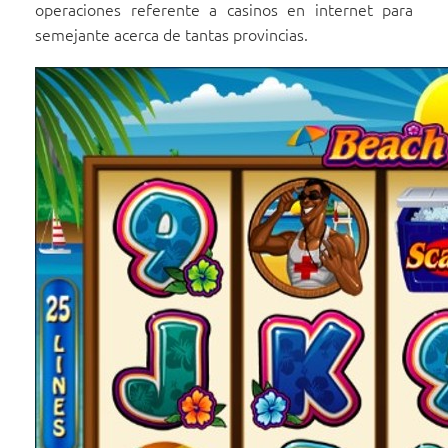
operaciones referente a casinos en internet para
semejante acerca de tantas provincias.