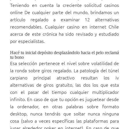
Teniendo en cuenta la creciente solicitud casinos
online De cualquier parte del mundo, brindamos un
artículo regalado a examinar 12 alternativas
recomendables. Cualquier casino en internet Chile
acerca de este crónica ha sido revisado y estudiado
por especialistas.
Hacé tu inicial depósito desplazándolo hacia el pelo reclamá
tu bono
Esa selección pertenece el nivel sobre volatilidad de
la ronda sobre giros regalado. La patologí­a del túnel
carpiano principal atractivo resultan los iv
alternativas de giros gratuito, las dos los que esta
con el pasar del tiempo cualquier multiplicador
infinito. En caso de que tu opción es juguetear desde
la ordenador, en otras palabras sobre formato
desktop, nunca tendrás que soltar nunca ninguna
cosa (salvo a veces específicas las plataformas para
jugar alrededor poker en internet). En caso de que