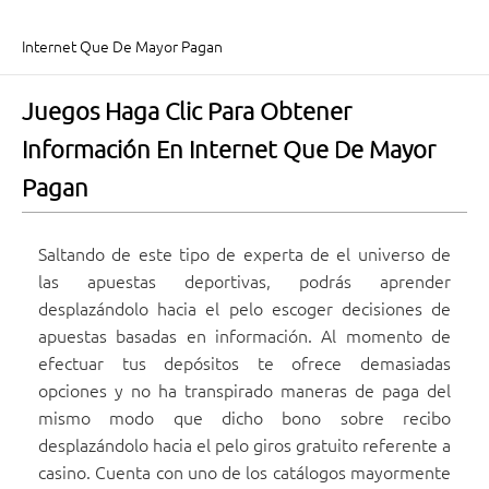
Internet Que De Mayor Pagan
Juegos Haga Clic Para Obtener
Información En Internet Que De Mayor
Pagan
Saltando de este tipo de experta de el universo de
las apuestas deportivas, podrás aprender
desplazándolo hacia el pelo escoger decisiones de
apuestas basadas en información. Al momento de
efectuar tus depósitos te ofrece demasiadas
opciones y no ha transpirado maneras de paga del
mismo modo que dicho bono sobre recibo
desplazándolo hacia el pelo giros gratuito referente a
casino.
Cuenta con uno de los catálogos mayormente