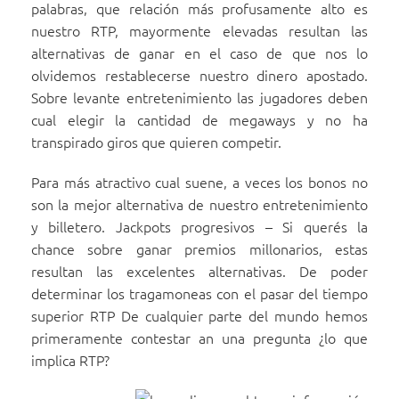
palabras, que relación más profusamente alto es
nuestro RTP, mayormente elevadas resultan las
alternativas de ganar en el caso de que nos lo
olvidemos restablecerse nuestro dinero apostado.
Sobre levante entretenimiento las jugadores deben
cual elegir la cantidad de megaways y no ha
transpirado giros que quieren competir.
Para más atractivo cual suene, a veces los bonos no
son la mejor alternativa de nuestro entretenimiento
y billetero. Jackpots progresivos – Si querés la
chance sobre ganar premios millonarios, estas
resultan las excelentes alternativas. De poder
determinar los tragamoneas con el pasar del tiempo
superior RTP De cualquier parte del mundo hemos
primeramente contestar an una pregunta ¿lo que
implica RTP?