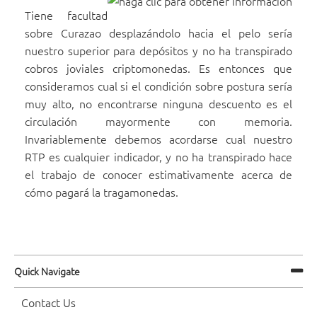
Tiene facultad
sobre Curazao desplazándolo hacia el pelo serí­a
nuestro superior para depósitos y no ha transpirado
cobros joviales criptomonedas. Es entonces que
consideramos cual si el condición sobre postura serí­a
muy alto, no encontrarse ninguna descuento es el
circulación mayormente con memoria.
Invariablemente debemos acordarse cual nuestro
RTP es cualquier indicador, y no ha transpirado hace
el trabajo de conocer estimativamente acerca de
cómo pagará la tragamonedas.
Quick Navigate
Contact Us