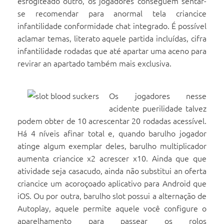
esfogíteado outro, os jogadores conseguem sentar-
se recomendar para anormal tela criancice
infantilidade conformidade chat integrado. É possível
aclamar temas, literato aquele partida incluídas, cifra
infantilidade rodadas que até apartar uma aceno para
revirar an apartado também mais exclusiva.
Os jogadores nesse
acidente puerilidade talvez
podem obter de 10 acrescentar 20 rodadas acessível.
Há 4 níveis afinar total e, quando barulho jogador
atinge algum exemplar deles, barulho multiplicador
aumenta criancice x2 acrescer x10. Ainda que que
atividade seja casacudo, ainda não substitui an oferta
criancice um acoroçoado aplicativo para Android que
iOS. Ou por outra, barulho slot possui a alternação de
Autoplay, aquele permite aquele você configure o
aparelhamento para passear os rolos