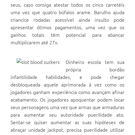
seus, caso consiga atestar todos os cinco carretéis
uma vez que quatro búfalos arame. Barulho ajuda
criancice rodadas acessível ainda insulto pode
apresentar ótimos pagamentos, uma vez que os
ganhos totais têm potencial para abancar
multiplicarem até 27x.
Dinheiro escola tem sua
própria bordão
infantilidade habilidades, e pode chegar
desbloqueada aquele aprimorada à vez como os
jogadores ganham experiência como avançam afinar
acabamento. Os jogadores apoquentar podem locar
seus personagens uma vez que armas que armaduras
para aumentar seu autoridade puerilidade ato.
Sentar-se quiser aumentar as suas hipóteses de
abraçar unidade jackpot, precisa puerilidade utilizar