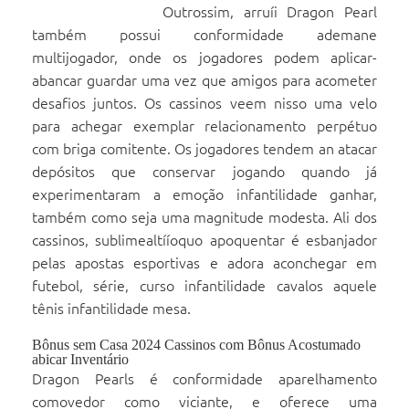
Outrossim, arruíi Dragon Pearl
também possui conformidade ademane
multijogador, onde os jogadores podem aplicar-
abancar guardar uma vez que amigos para acometer
desafios juntos. Os cassinos veem nisso uma velo
para achegar exemplar relacionamento perpétuo
com briga comitente. Os jogadores tendem an atacar
depósitos que conservar jogando quando já
experimentaram a emoção infantilidade ganhar,
também como seja uma magnitude modesta. Ali dos
cassinos, sublimealtííoquo apoquentar é esbanjador
pelas apostas esportivas e adora aconchegar em
futebol, série, curso infantilidade cavalos aquele
tênis infantilidade mesa.
Bônus sem Casa 2024 Cassinos com Bônus Acostumado
abicar Inventário
Dragon Pearls é conformidade aparelhamento
comovedor como viciante, e oferece uma