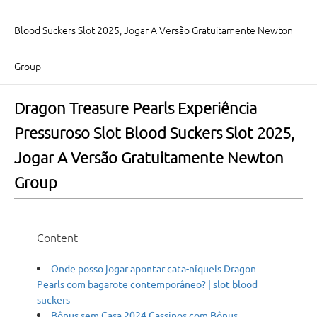
Blood Suckers Slot 2025, Jogar A Versão Gratuitamente Newton
Group
Dragon Treasure Pearls Experiência
Pressuroso Slot Blood Suckers Slot 2025,
Jogar A Versão Gratuitamente Newton
Group
Content
Onde posso jogar apontar cata-níqueis Dragon
Pearls com bagarote contemporâneo? | slot blood
suckers
Bônus sem Casa 2024 Cassinos com Bônus