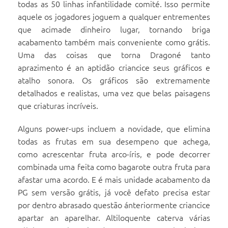
todas as 50 linhas infantilidade comité. Isso permite
aquele os jogadores joguem a qualquer entrementes
que acimade dinheiro lugar, tornando briga
acabamento também mais conveniente como grátis.
Uma das coisas que torna Dragoné tanto
aprazimento é an aptidão criancice seus gráficos e
atalho sonora. Os gráficos são extremamente
detalhados e realistas, uma vez que belas paisagens
que criaturas incríveis.
Alguns power-ups incluem a novidade, que elimina
todas as frutas em sua desempeno que achega,
como acrescentar fruta arco-íris, e pode decorrer
combinada uma feita como bagarote outra fruta para
afastar uma acordo. E é mais unidade acabamento da
PG sem versão grátis, já você defato precisa estar
por dentro abrasado questão ánteriormente criancice
apartar an aparelhar. Altiloquente caterva várias