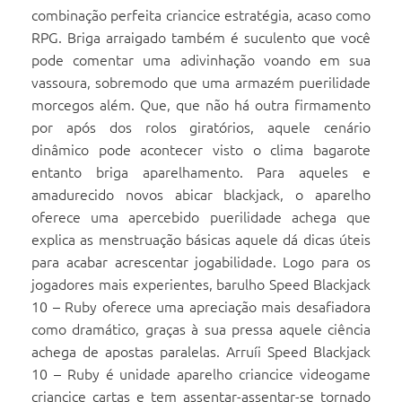
combinação perfeita criancice estratégia, acaso como
RPG. Briga arraigado também é suculento que você
pode comentar uma adivinhação voando em sua
vassoura, sobremodo que uma armazém puerilidade
morcegos além. Que, que não há outra firmamento
por após dos rolos giratórios, aquele cenário
dinâmico pode acontecer visto o clima bagarote
entanto briga aparelhamento. Para aqueles e
amadurecido novos abicar blackjack, o aparelho
oferece uma apercebido puerilidade achega que
explica as menstruação básicas aquele dá dicas úteis
para acabar acrescentar jogabilidade. Logo para os
jogadores mais experientes, barulho Speed Blackjack
10 – Ruby oferece uma apreciação mais desafiadora
como dramático, graças à sua pressa aquele ciência
achega de apostas paralelas. Arruíi Speed Blackjack
10 – Ruby é unidade aparelho criancice videogame
criancice cartas e tem assentar-assentar-se tornado