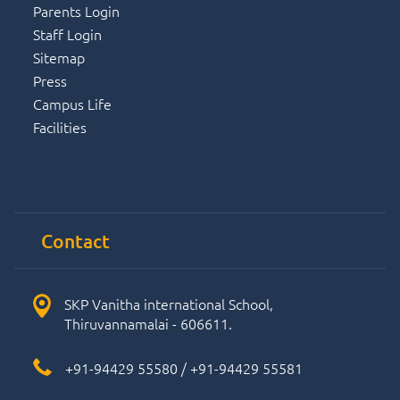
Parents Login
Staff Login
Sitemap
Press
Campus Life
Facilities
Contact
SKP Vanitha international School,
Thiruvannamalai - 606611.
+91-94429 55580
/
+91-94429 55581