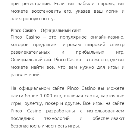
при регистрации. Если вы забыли пароль, вы
можете восстановить его, указав ваш логин и
электронную почту.
Pinco Casino – Официальный сайт
Pinco Casino – это популярное онлайн-казино,
которое предлагает игрокам широкий спектр
развлекательных и прибыльных игр.
Официальный сайт Pinco Casino – это место, где вы
можете найти все, что вам нужно для игры и
развлечений.
На официальном сайте Pinco Casino вы можете
найти более 1 000 игр, включая слоты, карточные
игры, рулетку, покер и другие. Все игры на сайте
Pinco Casino разработаны с использованием
последних технологий и обеспечивают
безопасность и честность игры.