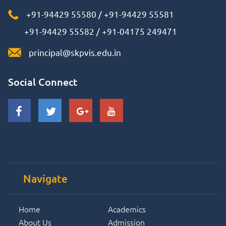
+91-94429 55580
/
+91-94429 55581
+91-94429 55582
/
+91-04175 249471
principal@skpvis.edu.in
Social Connect
Navigate
Home
Academics
About Us
Admission