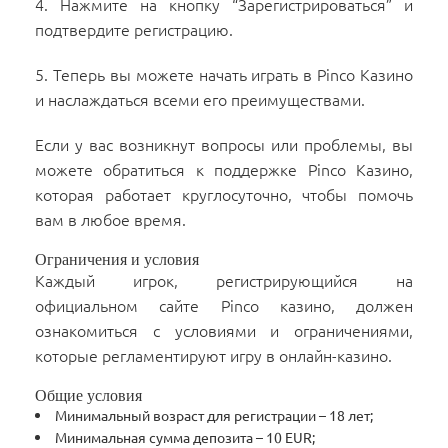
4. Нажмите на кнопку “Зарегистрироваться” и
подтвердите регистрацию.
5. Теперь вы можете начать играть в Pinco Казино
и наслаждаться всеми его преимуществами.
Если у вас возникнут вопросы или проблемы, вы
можете обратиться к поддержке Pinco Казино,
которая работает круглосуточно, чтобы помочь
вам в любое время.
Ограничения и условия
Каждый игрок, регистрирующийся на
официальном сайте Pinco казино, должен
ознакомиться с условиями и ограничениями,
которые регламентируют игру в онлайн-казино.
Общие условия
Минимальный возраст для регистрации – 18 лет;
Минимальная сумма депозита – 10 EUR;