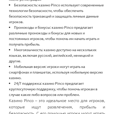
Безопасность: казино Pinco использует современные
технологии безопасности, чтобы обеспечить
безопасность транзакций и защищать личные данные
игроков.
Промокоды и бонусы: казино Pinco предлагает
различные промокоды и бонусы для новых и
постоянных игроков, чтобы помочь им начать играть и
получать прибыль.
Многоязычность: казино доступно на нескольких
языках, включая русский, английский, немецкий и
другие.
Мобильная версия: игроки могут играть на
смартфонах и планшетах, используя мобильную версию
казино.
24/7 поддержка: казино Pinco предлагает
круглосуточную поддержку, чтобы помочь игрокам в
случае каких-либо вопросов или проблем.
Казино Pinco – это идеальное место для игроков,
которые ищут развлечения, прибыль и
безопасность. С его помощью игроки могут играть