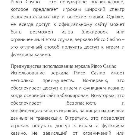
Pinco Casino – это популярное онлайн-казино,
которое предлагает игрокам широкий спектр
развлекательных игр и высокие ставки. Однако,
не всегда доступ к официальному сайту может
быть возможен из-за блокировок или
ограничений. В этом случае, зеркало Pinco Casino –
это отличный способ получить доступ к играм и
функциям казино.
Преимущества использования зеркала Pinco Casino
Использование зеркала Pinco Casino имеет
несколько преимуществ. Во-первых, это
обеспечивает доступ к играм и функциям казино,
когда основной сайт заблокирован. Во-вторых, это
обеспечивает безопасность и
конфиденциальность игроков, защищая их личные
данные и транзакции. В-третьих, это позволяет
игрокам получать доступ к играм и функциям
казино, не зависящий от ограничений или