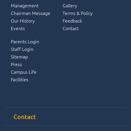
Management
Gallery
Chairman Message
Terms & Policy
Our History
Feedback
Events
Contact
Parents Login
Staff Login
Sitemap
Press
Campus Life
Facilities
Contact