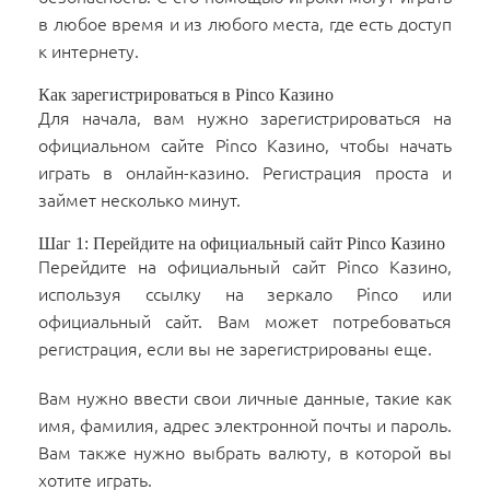
в любое время и из любого места, где есть доступ
к интернету.
Как зарегистрироваться в Pinco Казино
Для начала, вам нужно зарегистрироваться на
официальном сайте Pinco Казино, чтобы начать
играть в онлайн-казино. Регистрация проста и
займет несколько минут.
Шаг 1: Перейдите на официальный сайт Pinco Казино
Перейдите на официальный сайт Pinco Казино,
используя ссылку на зеркало Pinco или
официальный сайт. Вам может потребоваться
регистрация, если вы не зарегистрированы еще.
Вам нужно ввести свои личные данные, такие как
имя, фамилия, адрес электронной почты и пароль.
Вам также нужно выбрать валюту, в которой вы
хотите играть.