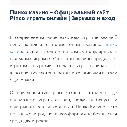
Пинко казино – Официальный сайт
Pinco играть онлайн | Зеркало и вход
В современном мире азартных игр, где каждый
день появляются новые онлайн-казино,
пинко
казино
остается одним из самых популярных и
надежных игроков. Сайт pinco казино предлагает
игрокам широкий спектр игр, начиная от
классических слотов и заканчивая живыми играми
с дилерами.
Официальный сайт pinco казино – это место, где
вы можете играть онлайн, получать бонусы и
выигрывать реальные деньги. Пинко Казино – это
не только игры, но и комфортная и безопасная
среда для игроков.