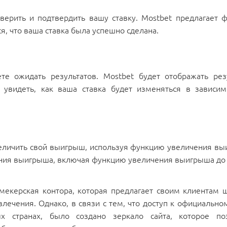
верить и подтвердить вашу ставку. Mostbet предлагает 
я, что ваша ставка была успешно сделана.
е ожидать результатов. Mostbet будет отображать рез
увидеть, как ваша ставка будет изменяться в зависим
величить свой выигрыш, используя функцию увеличения вы
ения выигрыша, включая функцию увеличения выигрыша до
кмекерская контора, которая предлагает своим клиентам 
звлечения. Однако, в связи с тем, что доступ к официально
 странах, было создано зеркало сайта, которое по