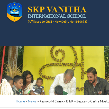
SKP VANITHA
INTERNATIONAL SCHOOL
(Affiliated to CBSE - New Delhi, No:1930873)
Home
»
News
»
Казино И Ставки В БК – Зеркало Сайта Most