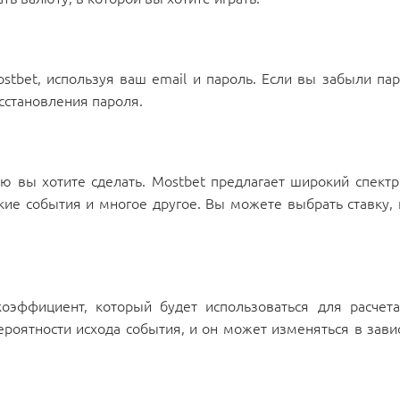
stbet, используя ваш email и пароль. Если вы забыли пар
сстановления пароля.
ю вы хотите сделать. Mostbet предлагает широкий спектр 
ские события и многое другое. Вы можете выбрать ставку,
оэффициент, который будет использоваться для расчет
роятности исхода события, и он может изменяться в зави