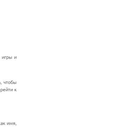
 игры и
, чтобы
ерейти к
ак имя,