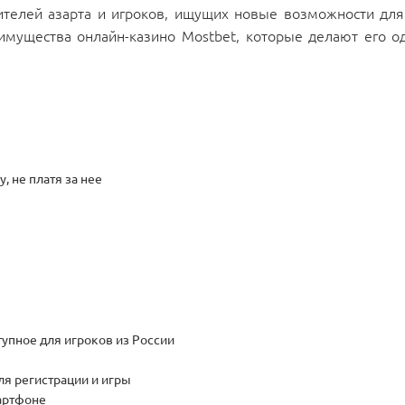
ителей азарта и игроков, ищущих новые возможности для
имущества онлайн-казино Mostbet, которые делают его о
, не платя за нее
тупное для игроков из России
я регистрации и игры
артфоне