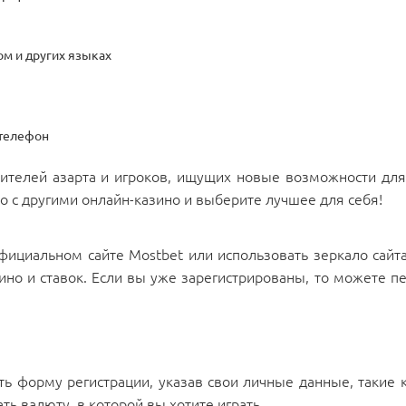
ом и других языках
 телефон
ителей азарта и игроков, ищущих новые возможности для
o с другими онлайн-казино и выберите лучшее для себя!
фициальном сайте Mostbet или использовать зеркало сайта
ино и ставок. Если вы уже зарегистрированы, то можете п
ь форму регистрации, указав свои личные данные, такие к
ть валюту, в которой вы хотите играть.