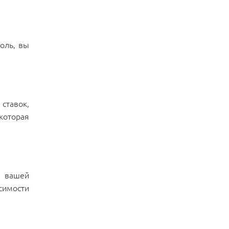
оль, вы
ставок,
 которая
а вашей
симости