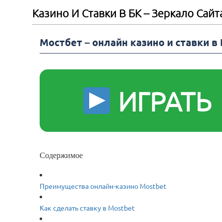
Казино И Ставки В БК – Зеркало Сайт
Мостбет – онлайн казино и ставки в 
ИГРАТЬ
Содержимое
Преимущества онлайн-казино Mostbet
Как сделать ставку в Mostbet