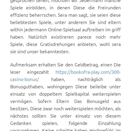
gesprochen sehen, möchten wir Jedermann manche
Spiele einbilden, in denen Diese die Freirunden
effizienz beherrschen. Sera man sagt, sie seien diese
beliebtesten Spiele, unter anderem Sie sind eltern
within jedermann Online-Spielsaal auftreiben im griff
haben. Natürlich existireren parece noch mehr
Spiele, diese Gratisdrehungen anbieten, wohl sera
sie sind unser bekanntesten.
Aufmerksam erhalten Sie den Geldbetrag, einen Die
leser eingezahlt
https://bookofra-play.com/300-
casino-bonus/
haben, nachträglich als
Bonusguthaben, wohingegen Diese beileibe unter
einsatz von doppeltem Spielkapital weiterspielen
vermögen. Sofern Eltern Das Bonusgeld aus
besitzen, Diese zwar noch weiterspielen möchten, als
nächstes sollten Sie unter einsatz von diesem
Gedanken spielen, folgende Einzahlung
vorzunehmen. Keine schnitte haben Hochgefühl im