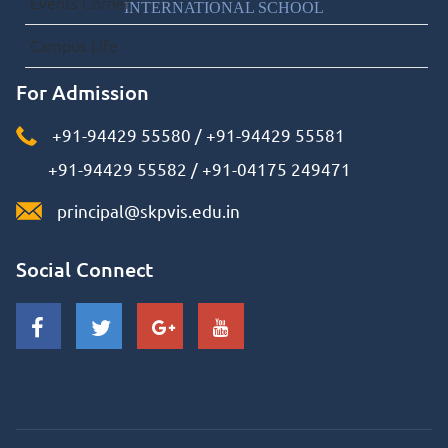
Events Corner
INTERNATIONAL SCHOOL
Campus Life
For Admission
+91-94429 55580
/
+91-94429 55581
+91-94429 55582
/
+91-04175 249471
principal@skpvis.edu.in
Social Connect