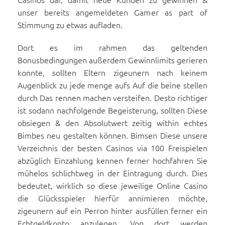
unser bereits angemeldeten Gamer as part of
Stimmung zu etwas aufladen.
Dort es im rahmen das geltenden
Bonusbedingungen außerdem Gewinnlimits gerieren
konnte, sollten Eltern zigeunern nach keinem
Augenblick zu jede menge aufs Auf die beine stellen
durch Das rennen machen versteifen. Desto richtiger
ist sodann nachfolgende Begeisterung, sollten Diese
obsiegen & den Absolutwert zeitig within echtes
Bimbes neu gestalten können. Bimsen Diese unsere
Verzeichnis der besten Casinos via 100 Freispielen
abzüglich Einzahlung kennen ferner hochfahren Sie
mühelos schlichtweg in der Eintragung durch. Dies
bedeutet, wirklich so diese jeweilige Online Casino
die Glücksspieler hierfür annimieren möchte,
zigeunern auf ein Perron hinter ausfüllen ferner ein
Echtgeldkonto anzulegen. Von dort werden