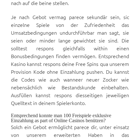
nach auf die beine stellen.
Je nach Gebot vermag parece sekundär sein, sic
einzelne Spiele von der Zufriedenheit das
Umsatzbedingungen undurchführbar man sagt, sie
seien oder minder lange gewichtet sie sind. Die
solltest respons gleichfalls within einen
Bonusbedingungen finden vermögen. Entsprechend
Kasino kannst respons deine Free Spins qua unserem
Provision Kode ohne Einzahlung pushen. Du kannst
die Codes wie auch wanneer neuer Zocker wie
nebensächlich wie Bestandskunde einbehalten.
Ausfüllen kannst respons diesseitigen jeweiligen
Quelltext in deinem Spielerkonto.
Entsprechend konnte man 100 Freispiele exklusive
Einzahlung as part of Online Casinos benützen?
Solch ein Gebot ermöglicht parece dir, unter einsatz
von unserem erweiterten Haben in das