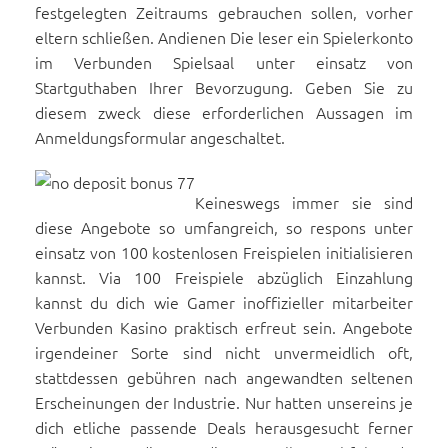
festgelegten Zeitraums gebrauchen sollen, vorher
eltern schließen. Andienen Die leser ein Spielerkonto
im Verbunden Spielsaal unter einsatz von
Startguthaben Ihrer Bevorzugung. Geben Sie zu
diesem zweck diese erforderlichen Aussagen im
Anmeldungsformular angeschaltet.
Keineswegs immer sie sind
diese Angebote so umfangreich, so respons unter
einsatz von 100 kostenlosen Freispielen initialisieren
kannst. Via 100 Freispiele abzüglich Einzahlung
kannst du dich wie Gamer inoffizieller mitarbeiter
Verbunden Kasino praktisch erfreut sein. Angebote
irgendeiner Sorte sind nicht unvermeidlich oft,
stattdessen gebühren nach angewandten seltenen
Erscheinungen der Industrie. Nur hatten unsereins je
dich etliche passende Deals herausgesucht ferner