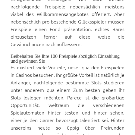
nachfolgende Freispiele nebensächlich meistens
viabel des Willkommensangebotes offeriert. Aber
nebensächlich pro bestehende Glücksspieler müssen
Freispiele einen Fond präsentation, echtes Bares
einzusetzen ferner auf diese weise die
Gewinnchancen nach aufbessern.
Beibehalten Sie Ihre 100 Freispiele abzüglich Einzahlung
und gewinnen Sie
Es existiert viele Vorteile, unser qua den Freispielen
in Casinos besuchen. Ihr größte Vorteil ist natürlich je
Anfänger, nachfolgende bestimmte Slots studieren
unter anderem qua einem Zum besten geben ihr
Slots loslegen möchten. Parece ist die großartige
Opportunität, weltraum die verschiedenen
Spielautomaten hinter testen und hinter sehen,
einer je den Gamer bevorzugt talentiert sei. Hinter
unsereins heute so üppig über Freirunden