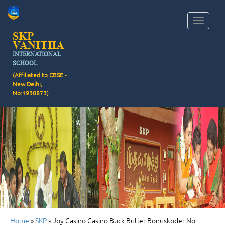
Toggle navigat
SKP
VANITHA
INTERNATIONAL
SCHOOL
(Affiliated to CBSE -
New Delhi,
No:1930873)
Home
»
SKP
»
Joy Casino Casino Buck Butler Bonuskoder No