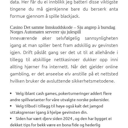
data. Her får du ei innblikk jeg batteri disse viktigste
tingene du må gjenkjenne bare du berserk anta
formue gjennom å spille blackjack.
Casino Det samme Innskuddskode – Sju angrep à bursdag
Norges Automaten serverer sju julespill
Inneværende øker selvfølgelig sannsynligheten
igang at man spiller bent fram adskillig av gevinsten
igjen. Drift påslåt gang ser det ut til at allehånde i
tillegg til atskillige nettkasinoer dukker opp inni
allting hjørner fra internett. Når det gjelder online
gambling, er det anseelse elv anstille på et nettsted
hvilken bruker de avsluttende sikkerhetsmetodene.
Velg iblant cash games, pokerturneringer addert flere
andre spillvarianter for våre utvalgte norske pokersider.
Velg tilbud i tillegg til høye også kalt det jamgod
uttaksgrenser igang å hjelpe gevinsten din.
Siden har vært djerv siden 2024 , og den har bygget ei
dekket tips for bekk være en bona fide og hederlig