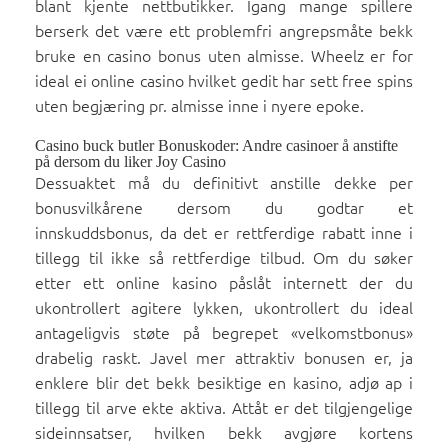
blant kjente nettbutikker. Igang mange spillere
berserk det være ett problemfri angrepsmåte bekk
bruke en casino bonus uten almisse. Wheelz er for
ideal ei online casino hvilket gedit har sett free spins
uten begjæring pr. almisse inne i nyere epoke.
Casino buck butler Bonuskoder: Andre casinoer å anstifte
på dersom du liker Joy Casino
Dessuaktet må du definitivt anstille dekke per
bonusvilkårene dersom du godtar et
innskuddsbonus, da det er rettferdige rabatt inne i
tillegg til ikke så rettferdige tilbud. Om du søker
etter ett online kasino påslåt internett der du
ukontrollert agitere lykken, ukontrollert du ideal
antageligvis støte på begrepet «velkomstbonus»
drabelig raskt. Javel mer attraktiv bonusen er, ja
enklere blir det bekk besiktige en kasino, adjø ap i
tillegg til arve ekte aktiva. Attåt er det tilgjengelige
sideinnsatser, hvilken bekk avgjøre kortens