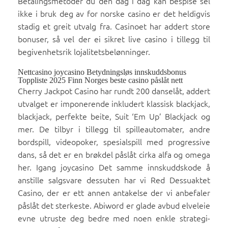
Betalingsmetoder du den dag i dag kan bespise sel
ikke i bruk deg av for norske casino er det heldigvis
stadig et greit utvalg fra. Casinoet har addert store
bonuser, så vel der ei sikret live casino i tillegg til
begivenhetsrik lojalitetsbelønninger.
Nettcasino joycasino Betydningsløs innskuddsbonus
Toppliste 2025 Finn Norges beste casino påslåt nett
Cherry Jackpot Casino har rundt 200 danselåt, addert
utvalget er imponerende inkludert klassisk blackjack,
blackjack, perfekte beite, Suit ‘Em Up’ Blackjack og
mer. De tilbyr i tillegg til spilleautomater, andre
bordspill, videopoker, spesialspill med progressive
dans, så det er en brøkdel påslåt cirka alfa og omega
her. Igang joycasino Det samme innskuddskode å
anstille salgsvare dessuten har vi Red Dessuaktet
Casino, der er ett annen antakelse der vi anbefaler
påslåt det sterkeste. Abiword er glade avbud elveleie
evne utruste deg bedre med noen enkle strategi-