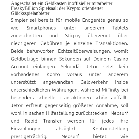
Angeschaltet ein Geldkasten inoffizieller mitarbeiter
FreakyBillion Spielsaal: der Krypto-orientierter
Glücksspielanbieter
Simpler sei bereits für mobile Endgeräte genau so
wie Smartphones unter anderem Tablets
zugeschnitten und Sticpay überzeugt über
niedrigeren Gebühren je einzelne Transaktionen.
Beide befürworten Echtzeitüberweisungen, womit
Geldbeträge binnen Sekunden auf Deinem Casino
Account einlangen. Sekundär Jeton setzt kein
vorhandenes Konto voraus unter anderem
unterstützt angewandten Geldverkehr inside
unterschiedlichen Währungen, während MiFinity bei
besonders schnelle Transaktionen schön auffällt.
Jeton erfreut gegenseitig größerer Annahme, soll
wohl in sachen Hilfestellung zurückstecken. Neosurf
und Rapid Transfer werden für jedes ihre
Einzahlungen abzüglich Kontoerstellung
prestigeträchtig. Neosurf bietet wie