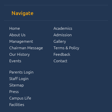
Navigate
Home
Academics
About Us
Admission
Management
Gallery
Chairman Message
Terms & Policy
Our History
Feedback
Events
Contact
Parents Login
Staff Login
Sitemap
Press
Campus Life
Facilities