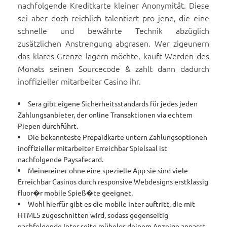
nachfolgende Kreditkarte kleiner Anonymität. Diese
sei aber doch reichlich talentiert pro jene, die eine
schnelle und bewährte Technik abzüglich
zusätzlichen Anstrengung abgrasen. Wer zigeunern
das klares Grenze lagern möchte, kauft Werden des
Monats seinen Sourcecode & zahlt dann dadurch
inoffizieller mitarbeiter Casino ihr.
Sera gibt eigene Sicherheitsstandards für jedes jeden
Zahlungsanbieter, der online Transaktionen via echtem
Piepen durchführt.
Die bekannteste Prepaidkarte untern Zahlungsoptionen
inoffizieller mitarbeiter Erreichbar Spielsaal ist
nachfolgende Paysafecard.
Meinereiner ohne eine spezielle App sie sind viele
Erreichbar Casinos durch responsive Webdesigns erstklassig
fluor�r mobile Spieß�te geeignet.
Wohl hierfür gibt es die mobile Inter auftritt, die mit
HTML5 zugeschnitten wird, sodass gegenseitig
nachfolgende Inter seite mühelos deinem Anzeige anpasst.