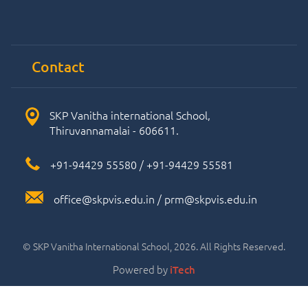
Contact
SKP Vanitha international School,
Thiruvannamalai - 606611.
+91-94429 55580
/
+91-94429 55581
office@skpvis.edu.in
/
prm@skpvis.edu.in
© SKP Vanitha International School, 2026. All Rights Reserved.
Powered by
iTech