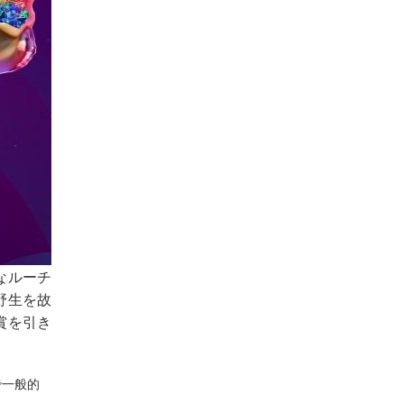
なルーチ
野生を故
賞を引き
で一般的