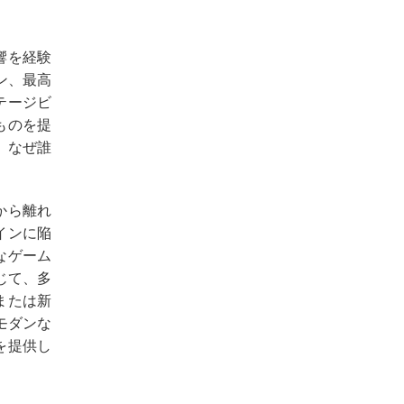
響を経験
ン、最高
テージビ
ものを提
、なぜ誰
から離れ
インに陥
なゲーム
じて、多
または新
モダンな
を提供し