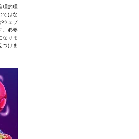
論理的理
のではな
がウェブ
す。必要
になりま
見つけま