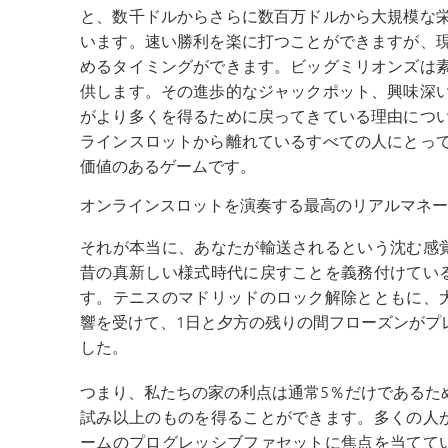
と、数千ドルからさらに数百万ドルから大規模な
います。速い勝利を楽に打つことができますが、
めるタイミングができます。ビッグミリオンズは
供します。その進歩的なジャックポット、興味深
がより多くを得るために戻ってきている理由につ
ラインスロットから離れているすべての人にとっ
価値のあるゲームです。
オンラインスロットを演奏する最高のリアルマネー
それが本当に、あなたが輸送されるという沈む感
昔の真新しい様式時代に戻すことを義務付けてい
す。テニスのマドリッドのロック解除とともに、
響を受けて、1日と夕方の残りの間フローズンがプ
した。
つまり、私たちの家の利点は通常5％だけであるた
試み以上のものを得ることができます。多くの人
ームのプログレッシブファセットに焦点を当てて