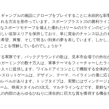
トギャンブルの施設にグローブをプレイすることに永続的な影
れる方法を形作っています。スポーツブラスト20の勝利ライ
ュなスポーツモチーフを備えた優れた4リールの3ラインのビン
新しい追加エリアを保持しており、単に賞金のチャンス以上の
は希望、興奮、そして明るい到来の夢を表しています。しかし
ことを理解しているのでしょうか？
する軍隊です。バックグラウンドの歌は、見本市会場での外出
ロガーミングの数十万人は、軍事テーマをフィーチャーしたラ
を人々に提供します。ワイルドアイコンとして機能する全体的
ラインスロットゲームは、デザイン、テーマ、ペイラインの量に応
のレベルがあります。トップタイプは、実際にはヴィンテージ
ーム、映画スタイルの3次元、マルチラインなどです。新鮮な
人の内部のあらゆるひねりに潜在的に巨大な賞を獲得する機会