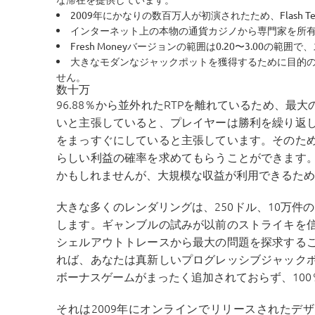
2009年にかなりの数百万人が初演されたため、Flash
インターネット上の本物の通貨カジノから専門家を所有
Fresh Moneyバージョンの範囲は0.20〜3.00の
大きなモダンなジャックポットを獲得するために目的
せん。
数十万
96.88％から並外れたRTPを離れているため、
いと主張していると、プレイヤーは勝利を繰り返
をまっすぐにしていると主張しています。そのた
らしい利益の確率を求めてもらうことができます
かもしれませんが、大規模な収益が利用できるため
大きな多くのレンダリングは、250ドル、10万件の
します。ギャンブルの試みが以前のストライキを
シェルアウトトレースから最大の問題を探求する
れば、あなたは真新しいプログレッシブジャック
ボーナスゲームがまったく追加されておらず、10
それは2009年にオンラインでリリースされたデ