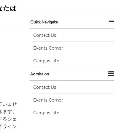
なたは
Quick Navigate
Contact Us
Events Corner
Campus Life
Admission
Contact Us
Events Corner
ていませ
きます。
Campus Life
するシェ
イライン