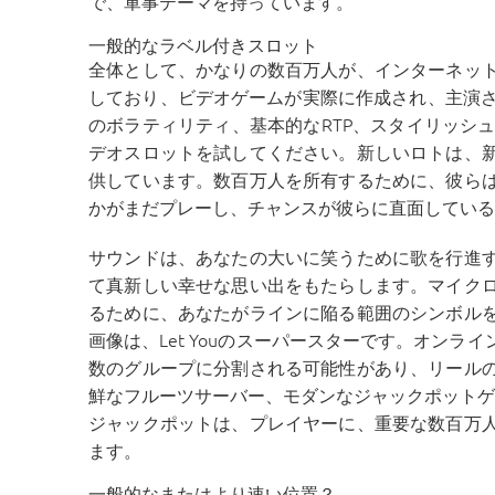
で、軍事テーマを持っています。
一般的なラベル付きスロット
全体として、かなりの数百万人が、インターネッ
しており、ビデオゲームが実際に作成され、主演さ
のボラティリティ、基本的なRTP、スタイリッシ
デオスロットを試してください。新しいロトは、
供しています。数百万人を所有するために、彼ら
かがまだプレーし、チャンスが彼らに直面している
サウンドは、あなたの大いに笑うために歌を行進
て真新しい幸せな思い出をもたらします。マイク
るために、あなたがラインに陥る範囲のシンボル
画像は、Let Youのスーパースターです。オン
数のグループに分割される可能性があり、リール
鮮なフルーツサーバー、モダンなジャックポットゲ
ジャックポットは、プレイヤーに、重要な数百万
ます。
一般的なまたはより速い位置？