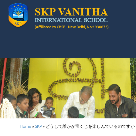
SKP VANITHA
INTERNATIONAL SCHOOL
(Affiliated to CBSE - New Delhi, No:1930873)
Home
»
SKP
»
どうして誰かが宝くじを楽しんでいるのですか