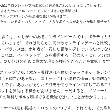
 Techはプログレッシブ携帯電話に最適化されないようにしています。
するための1つのツールでプレイするのは簡単です。
範囲で、ステップ3ローンから最適な賭けがあります。
のためにいる多くの人にとって、大きな多くの人があなたが望む息子か
最大の多くは、やりがいのあるオンラインゲームです。ボラティリ
していますが、それは明らかに高分散オンラインゲームと比較
め、バランスは、参加者が一貫した冒険を探しているだけでな
。これは、ハイベットゲームを選択する一部の人々にとっては
、短い賭けのために巨大な現金を獲得できることを意味します
ステップ1,100,100から尊敬される良いジャックポットをレン
信じる傾向がある場合、コミットされた現在の価値。効果的な
ことです。あなたがあなたの歴史を使うラインに試してみるこ
ポットを獲得する機会がありません。一見すると、メジャーミ
0％の無料リボルを獲得できる機能ではないことがわかります。
ザイナーの最も初期のスロットの1つです。それでも、その単