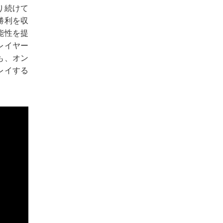
り続けて
勝利を収
能性を提
レイヤー
も、オン
レイする